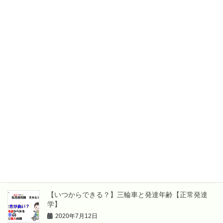
【療育分野の新人さん向け】医療・福祉従事者
のお金の勉強【資産・運営論】
【作業療法士視点】エジソン箸のやめ時は？
【箸指導シリーズ】
最近の投稿
サービス利用までの流れ
2021年5月24日
療育スタッフ育成計画
2020年8月2日
【いつからできる？】三輪車と発達年齢【正常発達
学】
2020年7月12日