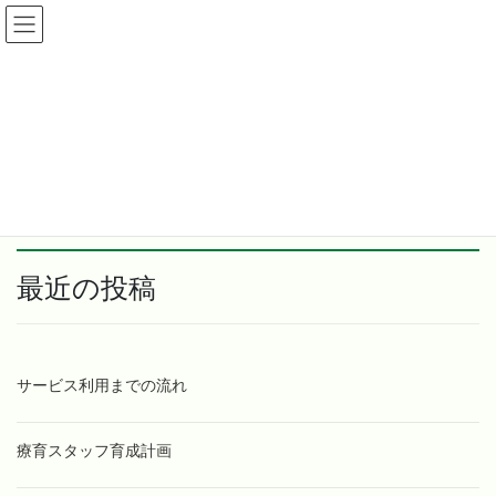
コ
ナ
ぎふ療育なび
ン
ビ
テ
ゲ
ン
ー
講習紹介
ツ
シ
へ
ョ
ス
ン
HOME
講習紹介
キ
に
ッ
移
プ
動
最近の投稿
サービス利用までの流れ
療育スタッフ育成計画