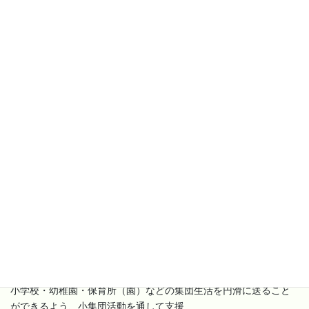
職員の所持資格
【その他の資格】
理学
作業
言語
看護師
心理士
療法士
療法士
聴覚士
0
０
０
1
0
専門職資格
岐阜療育ナビレポート
利用希望者へのPR
小学校・幼稚園・保育所（園）などの集団生活を円滑に送ること
ができるよう、小集団活動を通して支援